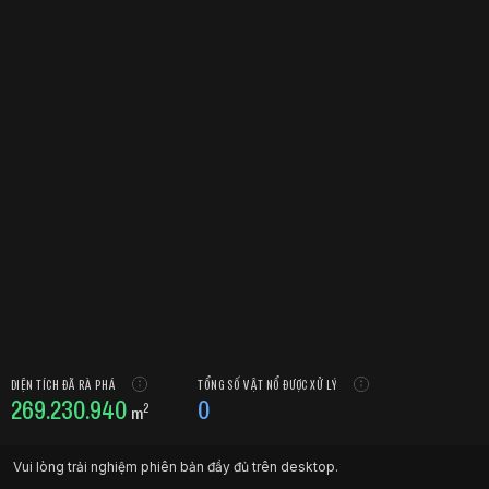
DIỆN TÍCH ĐÃ RÀ PHÁ
TỔNG SỐ VẬT NỔ ĐƯỢC XỬ LÝ
269.230.940
0
2
m
Vui lòng trải nghiệm phiên bản đầy đủ trên desktop.